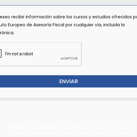
eseo recibir información sobre los cursos y estudios ofrecidos po
tuto Europeo de Asesoría Fiscal por cualquier vía, incluida la
rónica.
ENVIAR
INICIO
<
|
CONDICIONES DE MATRICULACIÓN
|
AVISO LEGAL
|
POLÍTICA DE PRIVACIDAD
|
POLÍTICA DE COOKIES
|
CANAL DE