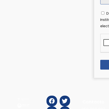
D
Insti
elect
Contacto